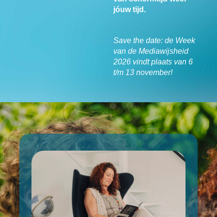
jóuw tijd.
Save the date: de Week
van de Mediawijsheid
2026 vindt plaats van 6
t/m 13 november!