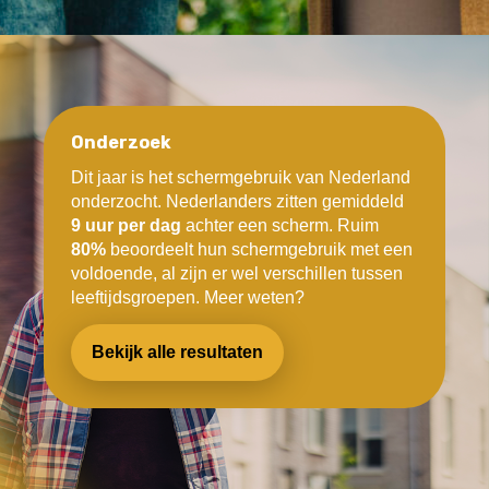
Onderzoek
Dit jaar is het schermgebruik van Nederland
onderzocht. Nederlanders zitten gemiddeld
9 uur per dag
achter een scherm. Ruim
80%
beoordeelt hun schermgebruik met een
voldoende, al zijn er wel verschillen tussen
leeftijdsgroepen. Meer weten?
Bekijk alle resultaten