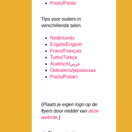
Pools/Polski
Tips voor ouders in
verschillende talen
Nederlands
Engels/English
Frans/Français
Turks/Türkçe
Arabisch/عربي
Oekraïens/українська
Pools/Polski\
(
Plaats je eigen logo op de
flyers door middel van
deze
website
.
)