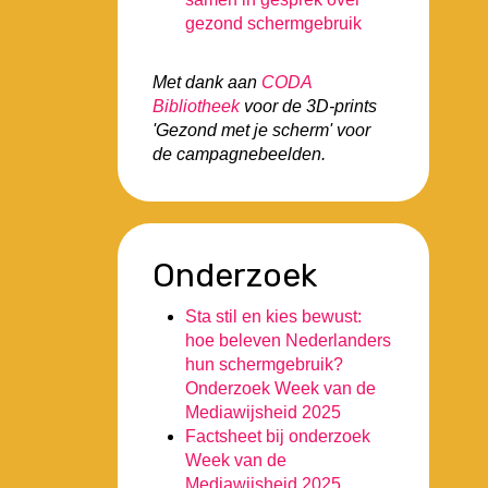
gezond schermgebruik
Met dank aan
CODA
Bibliotheek
voor de 3D-prints
'Gezond met je scherm' voor
de campagnebeelden.
Onderzoek
Sta stil en kies bewust:
hoe beleven Nederlanders
hun schermgebruik?
Onderzoek Week van de
Mediawijsheid 2025
Factsheet bij onderzoek
Week van de
Mediawijsheid 2025