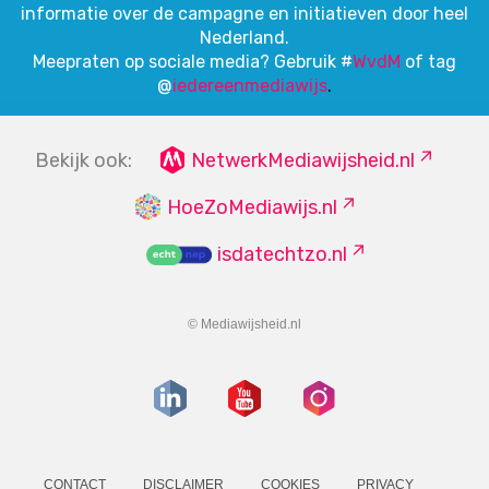
informatie over de campagne en initiatieven door heel
Nederland.
Meepraten op sociale media? Gebruik #
WvdM
of tag
@
iedereenmediawijs
.
Bekijk ook:
NetwerkMediawijsheid.nl
HoeZoMediawijs.nl
isdatechtzo.nl
© Mediawijsheid.nl
CONTACT
DISCLAIMER
COOKIES
PRIVACY