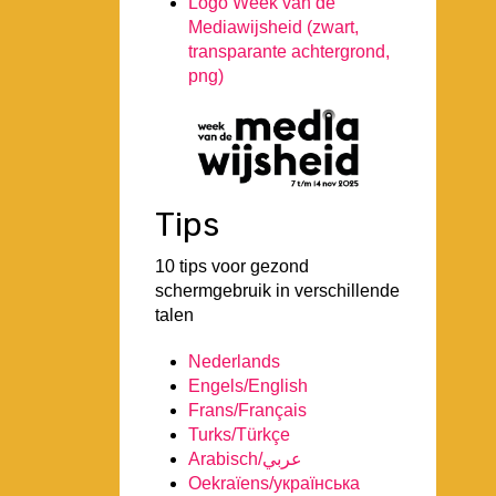
Logo Week van de
Mediawijsheid (zwart,
transparante achtergrond,
png)
Tips
10 tips voor gezond
schermgebruik in verschillende
talen
Nederlands
Engels/English
Frans/Français
Turks/Türkçe
Arabisch/عربي
Oekraïens/українська