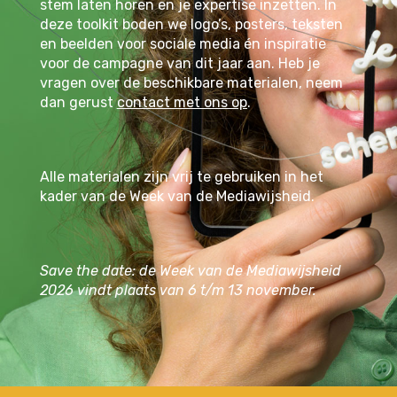
stem laten horen en je expertise inzetten. In
deze toolkit boden we logo’s, posters, teksten
en beelden voor sociale media én inspiratie
voor de campagne van dit jaar aan. Heb je
vragen over de beschikbare materialen, neem
dan gerust
contact met ons op
.
Alle materialen zijn vrij te gebruiken in het
kader van de Week van de Mediawijsheid.
Save the date: de Week van de Mediawijsheid
2026 vindt plaats van 6 t/m 13 november.