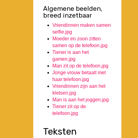
Algemene beelden,
breed inzetbaar
Vriendinnen maken samen
selfie.jpg
Moeder en zoon zitten
samen op de telefoon.jpg
Tiener is aan het
gamen.jpg
Man zit op de telefoon.jpg
Jonge vrouw betaalt met
haar telefoon.jpg
Vriendinnen zijn aan het
kletsen.jpg
Man is aan het joggen.jpg
Tiener zit op de
telefoon.jpg
Teksten