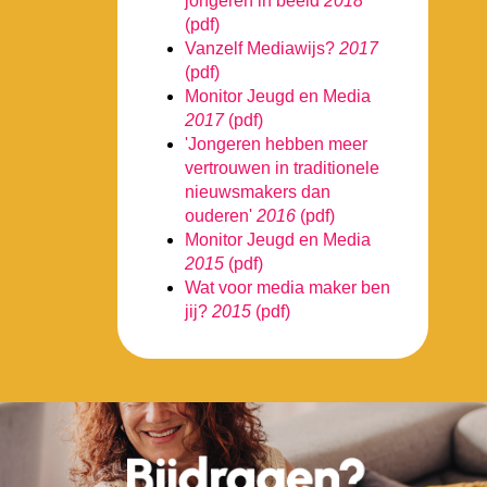
jongeren in beeld
2018
(pdf)
Vanzelf Mediawijs?
2017
(pdf)
Monitor Jeugd en Media
2017
(pdf)
'Jongeren hebben meer
vertrouwen in traditionele
nieuwsmakers dan
ouderen'
2016
(pdf)
Monitor Jeugd en Media
2015
(pdf)
Wat voor media maker ben
jij?
2015
(pdf)