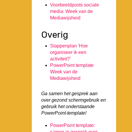
Voorbeeldposts sociale
media: Week van de
Mediawijsheid
Overig
Stappenplan 'Hoe
organiseer ik een
activiteit?'
PowerPoint template
Week van de
Mediawijsheid
Ga samen het gesprek aan
over gezond schermgebruik en
gebruik het onderstaande
PowerPoint-template!
PowerPoint template:
samen in gesprek over