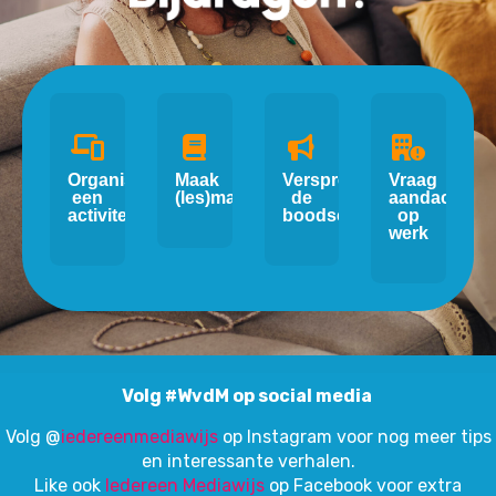
Organiseer
Maak
Verspreid
Vraag
een
(les)materiaal
de
aandacht
activiteit
boodschap
op
werk
Volg #WvdM op social media
Volg
@
iedereenmediawijs
op Instagram voor nog meer tips
en interessante verhalen.
Like ook
Iedereen Mediawijs
op Facebook voor extra