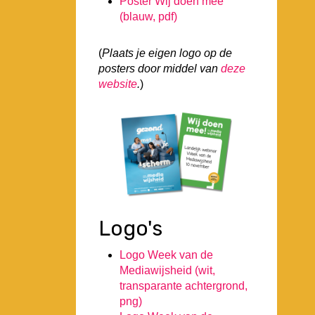
Poster Wij doen mee
(blauw, pdf)
(
Plaats je eigen logo op de
posters door middel van
deze
website
.
)
Logo's
Logo Week van de
Mediawijsheid (wit,
transparante achtergrond,
png)