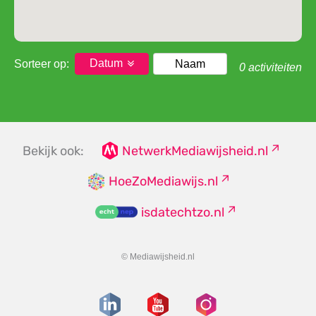
Datum
Sorteer op:
Naam
0 activiteiten
Bekijk ook:
NetwerkMediawijsheid.nl
HoeZoMediawijs.nl
isdatechtzo.nl
© Mediawijsheid.nl