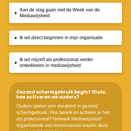
Aan de slag gaan met de Week van de
▸
Mediawijsheid
▸
Ik wil direct beginnen in mijn organisatie
Ik wil mijzelf als professional verder
▸
ontwikkelen in mediawijsheid
Gezond schermgebruik begint thuis:
hoe activeren we ouders?
Ouders spelen een sleutelrol in gezond
schermgebruik. Hoe bereik en activeer je hen
als professional? Netwerk Mediawijsheid
organiseerde een kennissessie waarin deze