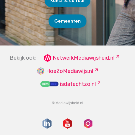
Kunst & cultuur
Gemeenten
Bekijk ook:
NetwerkMediawijsheid.nl
HoeZoMediawijs.nl
isdatechtzo.nl
© Mediawijsheid.nl