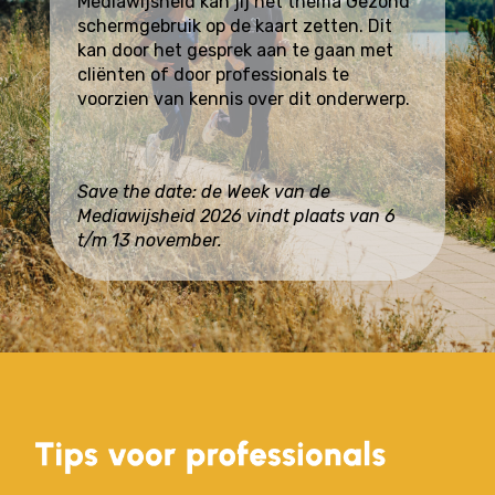
Mediawijsheid kan jij het thema Gezond
schermgebruik op de kaart zetten. Dit
kan door het gesprek aan te gaan met
cliënten of door professionals te
voorzien van kennis over dit onderwerp.
Save the date: de Week van de
Mediawijsheid 2026 vindt plaats van 6
t/m 13 november.