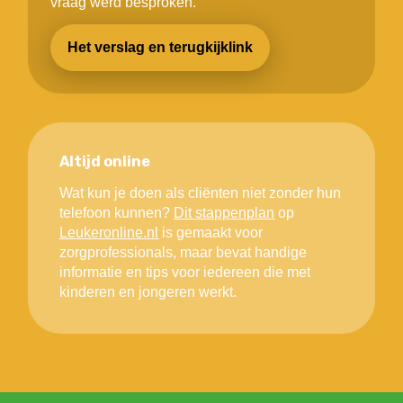
vraag werd besproken.
Het verslag en terugkijklink
Altijd online
Wat kun je doen als cliënten niet zonder hun
telefoon kunnen?
Dit stappenplan
op
Leukeronline.nl
is gemaakt voor
zorgprofessionals, maar bevat handige
informatie en tips voor iedereen die met
kinderen en jongeren werkt.