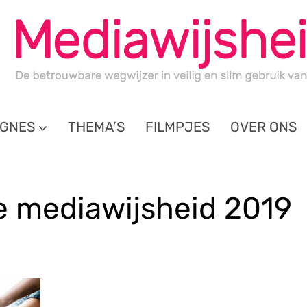
GNES
THEMA’S
FILMPJES
OVER ONS
e mediawijsheid 2019