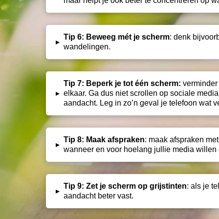
maar helpt je ook beter te concentreren op 
Tip 6: Beweeg mét je scherm
: denk bijvoor
▸
wandelingen.
Tip 7: Beperk je tot één scherm:
v
erminder
▸
elkaar. Ga dus niet scrollen op sociale media
aandacht. Leg in zo’n geval je telefoon wat v
Tip 8: Maak afspraken
: maak afspraken met 
▸
wanneer en voor hoelang jullie media willen
Tip 9: Zet je scherm op grijstinten
: als je 
▸
aandacht beter vast.