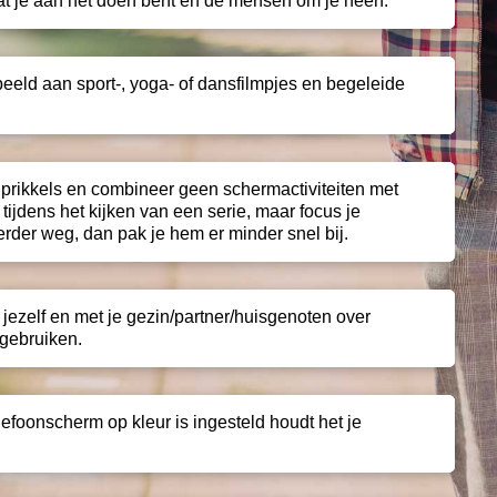
wat je aan het doen bent en de mensen om je heen.
beeld aan sport-, yoga- of dansfilmpjes en begeleide
 prikkels en combineer geen schermactiviteiten met
 tijdens het kijken van een serie, maar focus je
erder weg, dan pak je hem er minder snel bij.
jezelf en met je gezin/partner/huisgenoten over
 gebruiken.
telefoonscherm op kleur is ingesteld houdt het je