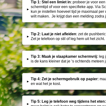
Tip 1: Stel een limiet in
: probeer je voor een
schermtijd of voor een specifieke app. Via Sc
▸
kun je instellen hoeveel tijd je maximaal per
wilt maken. Je krijgt dan een melding zodra j
Tip 2: Laat je niet afleiden
: z
et de pushberic
▸
Zet je telefoon op stil of leg hem uit het zicht.
Tip 3: Maak je slaapkamer schermvrij:
l
eg 
▸
is de kans kleiner dat je ‘s ochtends meteen 
Tip 4: Zet je schermgebruik op papier:
maak
▸
en wat het je kost.
Tip 5: Leg je telefoon weg tijdens het eten
▸