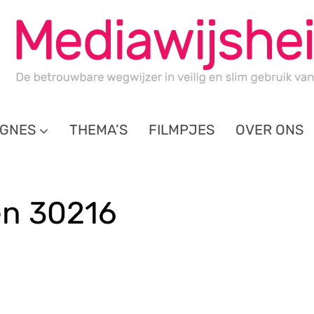
GNES
THEMA’S
FILMPJES
OVER ONS
en 30216