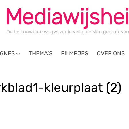
GNES
THEMA’S
FILMPJES
OVER ONS
blad1-kleurplaat (2)