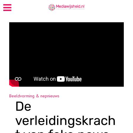
Beeldvorming & nepnieuws
De
verleidingskrach