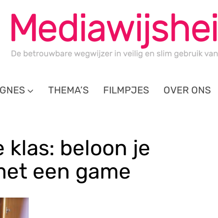
GNES
THEMA’S
FILMPJES
OVER ONS
 klas: beloon je
 met een game