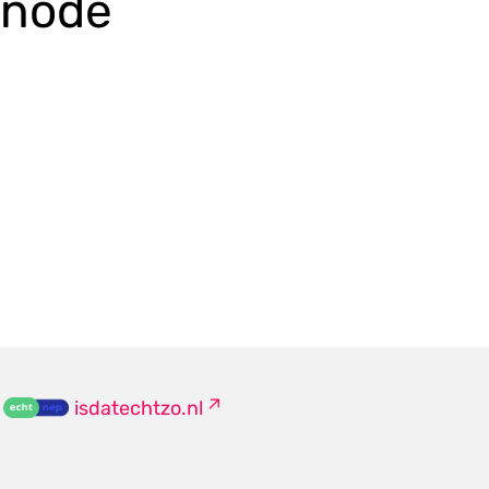
enode
isdatechtzo.nl