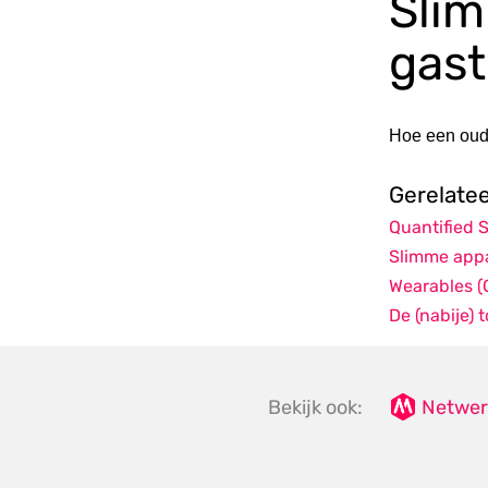
Sli
gas
Hoe een oude
Gerelate
Quantified S
Slimme app
Wearables (
De (nabije) 
Bekijk ook:
Netwer