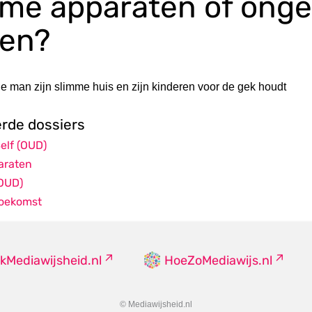
mme apparaten of ong
ten?
 man zijn slimme huis en zijn kinderen voor de gek houdt
erde dossiers
elf (OUD)
araten
OUD)
toekomst
kMediawijsheid.nl
HoeZoMediawijs.nl
© Mediawijsheid.nl