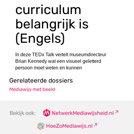
curriculum
belangrijk is
(Engels)
In deze TEDx Talk vertelt museumdirecteur
Brian Kennedy wat een visueel geletterd
persoon moet weten en kunnen
Gerelateerde dossiers
Mediawijs met beeld
Bekijk ook:
NetwerkMediawijsheid.nl
HoeZoMediawijs.nl