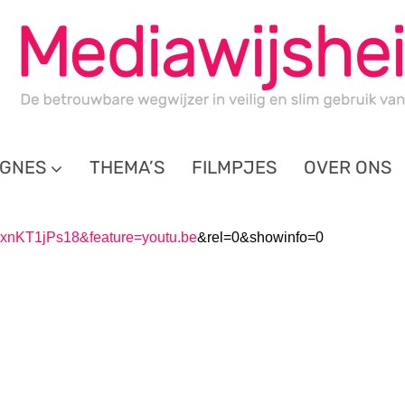
GNES
THEMA’S
FILMPJES
OVER ONS
kxnKT1jPs18&feature=youtu.be
&rel=0&showinfo=0