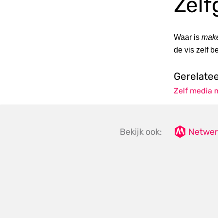
Zelf
Waar is
mak
de vis zelf b
Gerelate
Zelf media
Bekijk ook:
Netwer