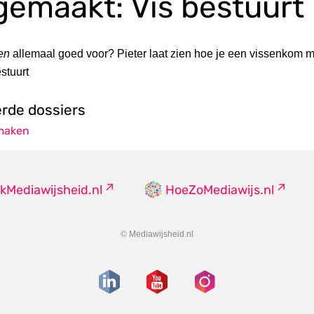
gemaakt: Vis bestuurt
en
allemaal goed voor? Pieter laat zien hoe je een vissenkom m
estuurt
erde dossiers
 maken
kMediawijsheid.nl
HoeZoMediawijs.nl
© Mediawijsheid.nl