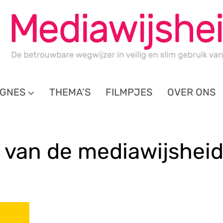
GNES
THEMA’S
FILMPJES
OVER ONS
van de mediawijshei