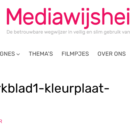
GNES
THEMA’S
FILMPJES
OVER ONS
blad1-kleurplaat-
R