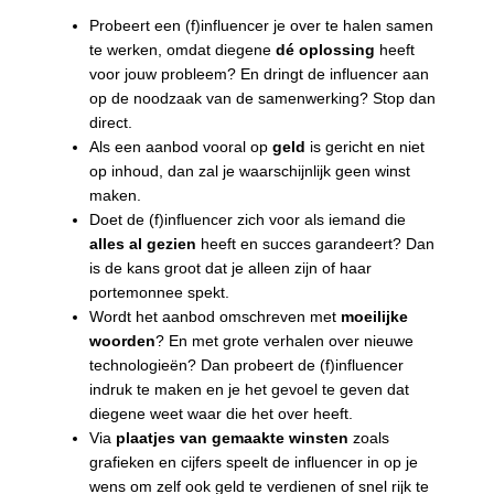
Probeert een (f)influencer je over te halen samen
te werken, omdat diegene
dé oplossing
heeft
voor jouw probleem? En dringt de influencer aan
op de noodzaak van de samenwerking? Stop dan
direct.
Als een aanbod vooral op
geld
is gericht en niet
op inhoud, dan zal je waarschijnlijk geen winst
maken.
Doet de (f)influencer zich voor als iemand die
alles al gezien
heeft en succes garandeert? Dan
is de kans groot dat je alleen zijn of haar
portemonnee spekt.
Wordt het aanbod omschreven met
moeilijke
woorden
? En met grote verhalen over nieuwe
technologieën? Dan probeert de (f)influencer
indruk te maken en je het gevoel te geven dat
diegene weet waar die het over heeft.
Via
plaatjes van gemaakte winsten
zoals
grafieken en cijfers speelt de influencer in op je
wens om zelf ook geld te verdienen of snel rijk te