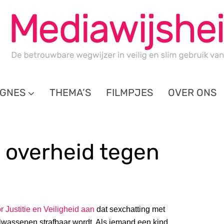
GNES
THEMA’S
FILMPJES
OVER ONS
 overheid tegen
 Justitie en Veiligheid aan
dat sexchatting met
olwassenen strafbaar wordt. Als iemand een kind