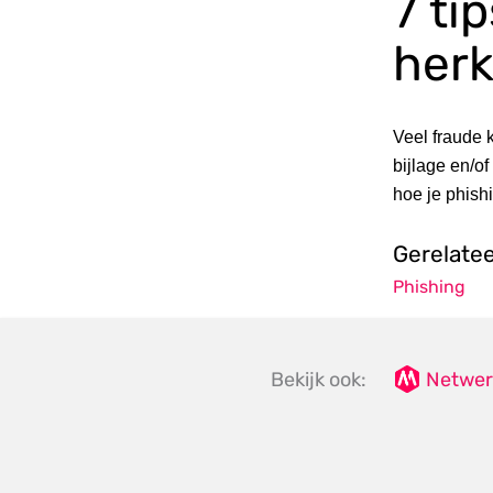
7 ti
her
Veel fraude 
bijlage en/of
hoe je phish
Gerelate
Phishing
Bekijk ook:
Netwer