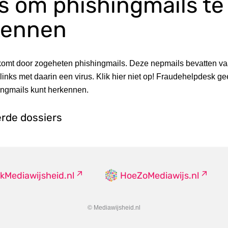
ps om phishingmails te
kennen
komt door zogeheten phishingmails. Deze nepmails bevatten v
 links met daarin een virus. Klik hier niet op! Fraudehelpdesk gee
ingmails kunt herkennen.
erde dossiers
kMediawijsheid.nl
HoeZoMediawijs.nl
© Mediawijsheid.nl