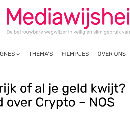
GNES
THEMA’S
FILMPJES
OVER ONS
ijk of al je geld kwijt?
d over Crypto – NOS