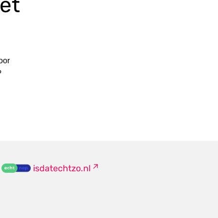
et
oor
?
isdatechtzo.nl