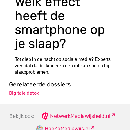
Welk effect
heeft de
smartphone op
je slaap?
Tot diep in de nacht op sociale media? Experts
zien dat dat bij kinderen een rol kan spelen bij
slaapproblemen.
Gerelateerde dossiers
Digitale detox
Bekijk ook:
NetwerkMediawijsheid.nl
HoeZoMediawijs.nl