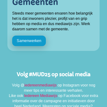
Steeds meer gemeenten ervaren hoe belangrijk
het is dat inwoners plezier, profijt van en grip
hebben op media en dus mediawijs zijn. Werk
daarom samen met de gemeente.
Samenwerken
Volg
@
iedereenmediawijs
op Instagram voor nog
meer tips en interessante verhalen.
Like ook
Iedereen Mediawijs
op Facebook voor extra
informatie over de campagne en initiatieven door
heel Nederland. Meepraten op sociale media?