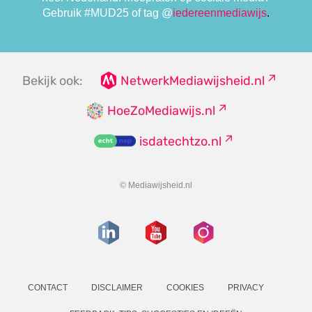
Gebruik #MUD25
of tag
@
iedereenmediawijs
.
Bekijk ook:
NetwerkMediawijsheid.nl
HoeZoMediawijs.nl
isdatechtzo.nl
© Mediawijsheid.nl
CONTACT
DISCLAIMER
COOKIES
PRIVACY