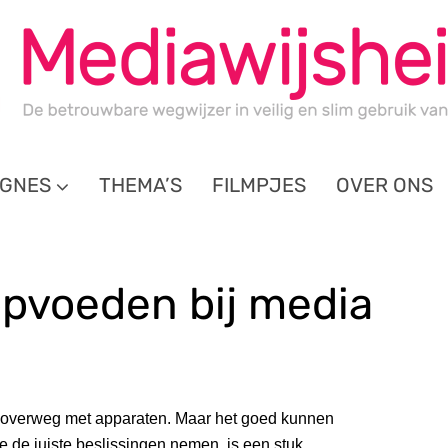
GNES
THEMA’S
FILMPJES
OVER ONS
opvoeden bij media
 overweg met apparaten. Maar het goed kunnen
ne de juiste beslissingen nemen, is een stuk