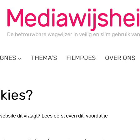
GNES
THEMA’S
FILMPJES
OVER ONS
okies?
website dit vraagt? Lees eerst even dit, voordat je