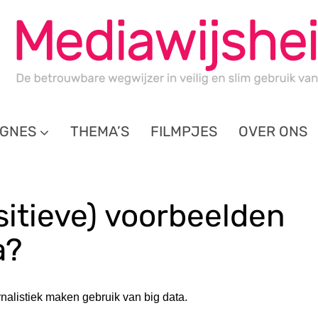
GNES
THEMA’S
FILMPJES
OVER ONS
ositieve) voorbeelden
a?
nalistiek maken gebruik van big data.