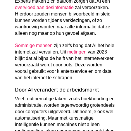
Experts maken zich daarom zorgen dat AI een
overvloed aan desinformatie
zal veroorzaken.
Hierdoor zouden mensen bijvoorbeeld misleid
kunnen worden tijdens verkiezingen, of zo
wantrouwig worden naar alle informatie dat ze
alleen nog maar op hun gevoel afgaan.
Sommige mensen
zijn zelfs bang dat AI het hele
internet zal vervuilen. Uit
metingen
van 2023
blijkt dat al bijna de helft van het internetverkeer
veroorzaakt wordt door bots. Deze worden
vooral gebruikt voor klantenservice en om data
van het internet te schrapen.
Door AI verandert de arbeidsmarkt
Veel routinematige taken, zoals boekhouding en
administratie, worden tegenwoordig grotendeels
door computers uitgevoerd. Dit noem je ook wel
automatisering. Maar met kunstmatige
intelligentie kunnen machines niet alleen
routinematige taken overnemen, maar ook taken