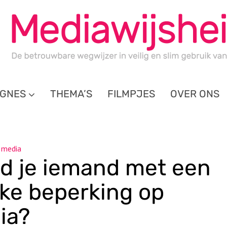
GNES
THEMA’S
FILMPJES
OVER ONS
 media
d je iemand met een
jke beperking op
ia?