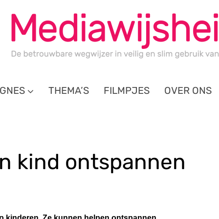
GNES
THEMA’S
FILMPJES
OVER ONS
jn kind ontspannen
 op kinderen. Ze kunnen helpen ontspannen,