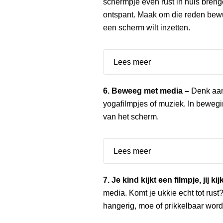
schermpje even rust in huis breng
ontspant. Maak om die reden bew
een scherm wilt inzetten.
Lees meer
6. Beweeg met media –
Denk aan
yogafilmpjes of muziek. In beweg
van het scherm.
Lees meer
7. Je kind kijkt een filmpje, jij ki
media. Komt je ukkie echt tot rust?
hangerig, moe of prikkelbaar word