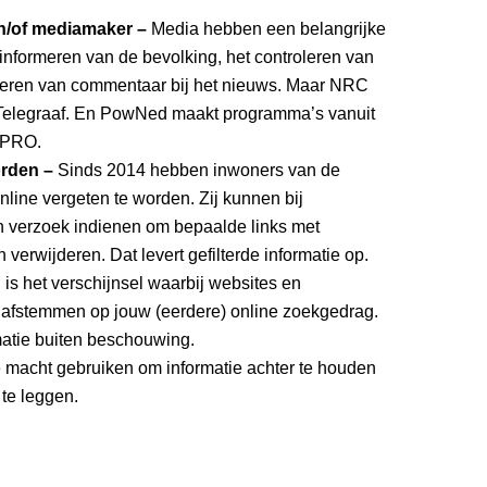
 en/of mediamaker –
Media hebben een belangrijke
 informeren van de bevolking, het controleren van
eren van commentaar bij het nieuws. Maar NRC
Telegraaf. En PowNed maakt programma’s vanuit
 VPRO.
orden –
Sinds 2014 hebben inwoners van de
line vergeten te worden. Zij kunnen bij
 verzoek indienen om bepaalde links met
n verwijderen. Dat levert gefilterde informatie op.
l
is het verschijnsel waarbij websites en
 afstemmen op jouw (eerdere) online zoekgedrag.
matie buiten beschouwing.
e macht gebruiken om informatie achter te houden
 te leggen.