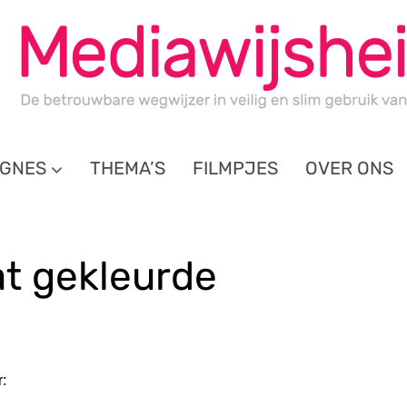
GNES
THEMA’S
FILMPJES
OVER ONS
t gekleurde
: