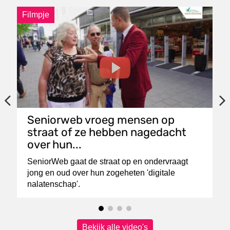
Filmpje
F
Seniorweb vroeg mensen op
straat of ze hebben nagedacht
over hun...
SeniorWeb gaat de straat op en ondervraagt
jong en oud over hun zogeheten 'digitale
nalatenschap'.
Bekijk alle video's